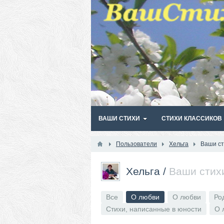
ВАШИ СТИХИ
СТИХИ КЛАССИКОВ
Пользователи
Хельга
Ваши ст
Хельга
/
Ваши стих
Все
О любви
О любви
Ро
Стихи, написанные в юности
О 