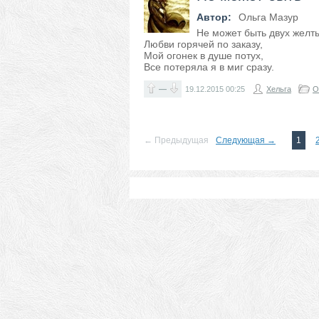
Автор:
Ольга Мазур
Не может быть двух желты
Любви горячей по заказу,
Мой огонек в душе потух,
Все потеряла я в миг сразу.
—
19.12.2015
00:25
Хельга
О
← Предыдущая
Следующая →
1