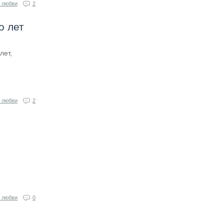
 любви
2
о лет
лет,
 любви
2
 любви
0