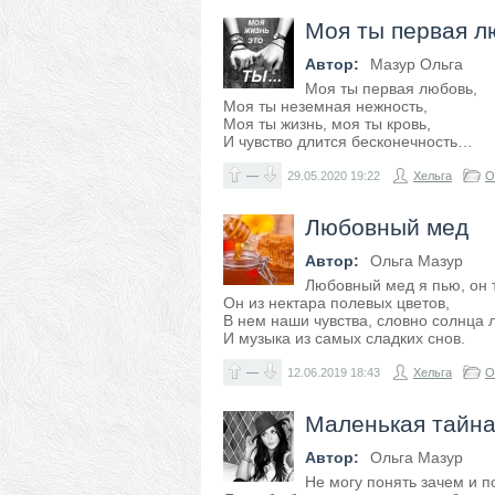
Моя ты первая л
Автор:
Мазур Ольга
Моя ты первая любовь,
Моя ты неземная нежность,
Моя ты жизнь, моя ты кровь,
И чувство длится бесконечность…
—
29.05.2020
19:22
Хельга
О
Любовный мед
Автор:
Ольга Мазур
Любовный мед я пью, он т
Он из нектара полевых цветов,
В нем наши чувства, словно солнца л
И музыка из самых сладких снов.
—
12.06.2019
18:43
Хельга
О
Маленькая тайн
Автор:
Ольга Мазур
Не могу понять зачем и 