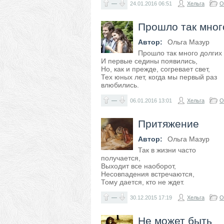
—
24.01.2016
06:51
Хельга
О
Прошло так мног
Автор:
Ольга Мазур
Прошло так много долгих 
И первые седины появились,
Но, как и прежде, согревает свет,
Тех юных лет, когда мы первый раз
влюбились.
—
06.01.2016
13:01
Хельга
О
Притяжение
Автор:
Ольга Мазур
Так в жизни часто
получается,
Выходит все наоборот,
Несовпадения встречаются,
Тому дается, кто не ждет.
—
30.12.2015
17:19
Хельга
О
Не может быть