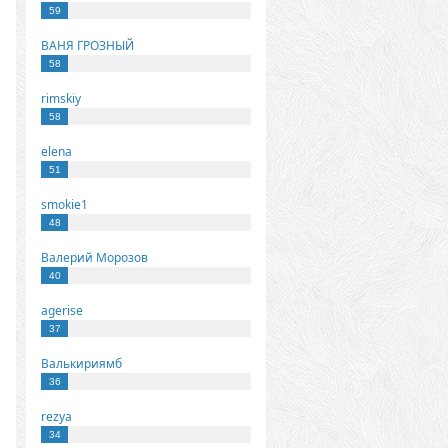
59
ВАНЯ ГРОЗНЫЙ
58
rimskiy
58
elena
51
smokie1
48
Валерий Морозов
40
agerise
37
Валькириямб
36
rezya
34