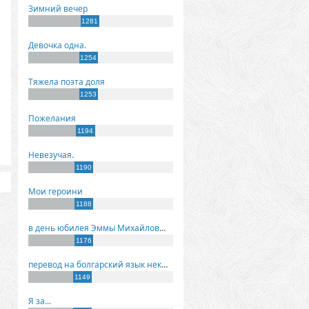
Зимний вечер
1281
Девочка одна.
1254
Тяжела поэта доля
1253
Пожелания
1194
Невезучая.
1190
Мои героини
1188
в день юбилея Эммы Михайловны Киселевой
1176
перевод на болгарский язык некоторых моих стихов
1149
Я за...