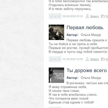
Я в тебя бесповоротно так влюбилас
Отдалась влиянью твоему,
И в твою заботу окунулась.
—
06.04.2016
20:12
Хельга
О
Первая любовь
Автор:
Ольга Мазур
Первая любовь пришла к 
Ты не бойся и не прячь в себе
Первые ее ростки, пускай пробьются
В сердце и пусть над тобой смеются.
—
01.02.2016
15:52
Хельга
О
Ты дороже всего
Автор:
Ольга Мазур
В росинках, чистых как сл
Я вижу отраженье неба,
И синие твои глаза,
Я так в тебя влюбилась слепо,
Что потеряла вмиг покой
Единым став одним с тобой!