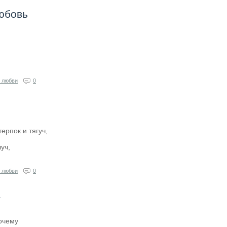
юбовь
 любви
0
ерпок и тягуч,
уч,
 любви
0
а
почему