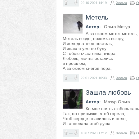
—
22.10.2021
14:19
Хельга
О
Метель
Автор:
Ольга Мазур
А за окном метет метель,
Метель везде, поземка всюду,
И холодна твоя постель,
И знаю я уже не буду
С тобою счастлива, вчера,
Любовь, мечты остались
в прошлом,
А за окном снегов пора,
—
22.01.2021
16:33
Хельга
О
Зашла любовь
Автор:
Мазур Ольга
Ко мне опять любовь заш
Так, по привычке, чтоб горела,
Чтоб сердце плавилось и пело,
И танцевала чтоб душа.
—
10.07.2020
17:12
Хельга
О