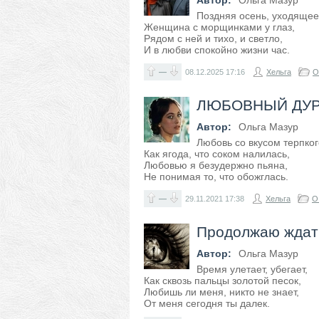
Автор:
Ольга Мазур
Поздняя осень, уходящее
Женщина с морщинками у глаз,
Рядом с ней и тихо, и светло,
И в любви спокойно жизни час.
—
08.12.2025
17:16
Хельга
О
ЛЮБОВНЫЙ ДУ
Автор:
Ольга Мазур
Любовь со вкусом терпког
Как ягода, что соком налилась,
Любовью я безудержно пьяна,
Не понимая то, что обожглась.
—
29.11.2021
17:38
Хельга
О
Продолжаю ждат
Автор:
Ольга Мазур
Время улетает, убегает,
Как сквозь пальцы золотой песок,
Любишь ли меня, никто не знает,
От меня сегодня ты далек.