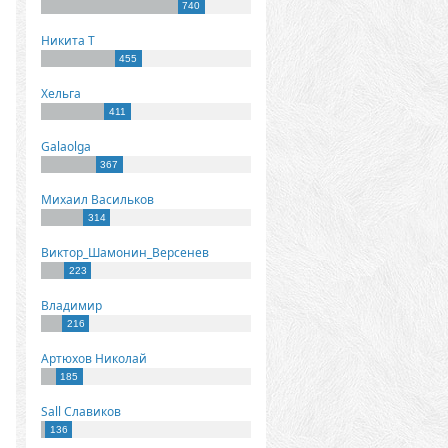
740
Никита Т
455
Хельга
411
Galaolga
367
Михаил Васильков
314
Виктор_Шамонин_Версенев
223
Владимир
216
Артюхов Николай
185
Sall Славиков
136