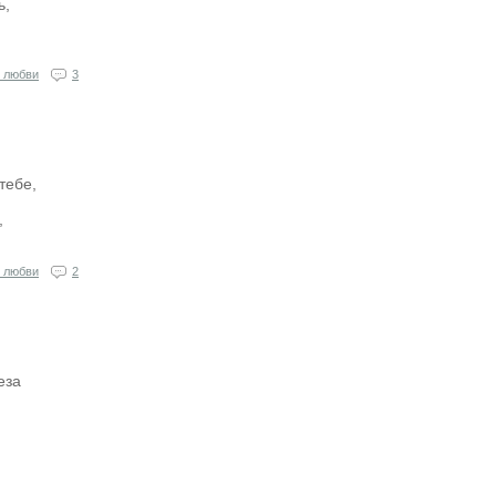
ь,
 любви
3
тебе,
,
 любви
2
еза