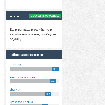
Сообщить об ошибке
→ → →
Если вы нашли ошибки или
нарушения правил, сообщите
Админу
Рейтинг авторов стихов
Dimitrios
957
алекси максимова
904
ShutNIK
799
Курбатов Сергей