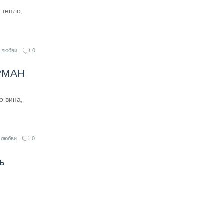
 тепло,
 любви
0
РМАН
о вина,
 любви
0
ь