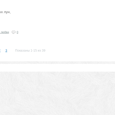
х лун,
 любви
0
2
3
Показаны 1-15 из 39