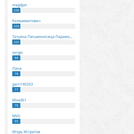
magdjan
108
Калмакматович
103
Татьяна Письмоносица-Парамонова
101
sergei
89
Лана
78
garri190263
77
Mixail61
76
MVG
65
Игорь Истратов