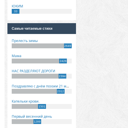
ЮКИМ
33
Самые читаемые стихи
Прелесть зимы
2649
Мама
2426
НАС РАЗДЕЛЯЮТ ДОРОГИ
2394
Поздравляю с днём поэзии 21 марта!
2312
Капельки крови.
1501
Первый весенний день
1289