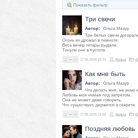
Показать фильтр
Три свечи
Автор:
Ольга Мазур
Три белых свечи догорали
Огонь их дрожал в темноте,
Весь вечер гитары рыдали.
Тонули они в пустоте.
—
17.06.2026
19:24
Хельга
О
Как мне быть
Автор:
Ольга Мазур
Что делать мне, не знаю 
Любовь моя немая под запретом,
Она не может даже говорить,
Что существует, держится в секрете.
—
17.06.2026
19:08
Хельга
О
Поздняя любовь