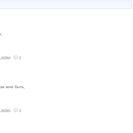
,
 любви
0
как мне быть,
 любви
0