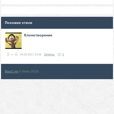
Похожие стихи
Клонотворение
—
04.04.2017
23:46
Dimitrios
0
ВашСтих
© Июнь 2015г.