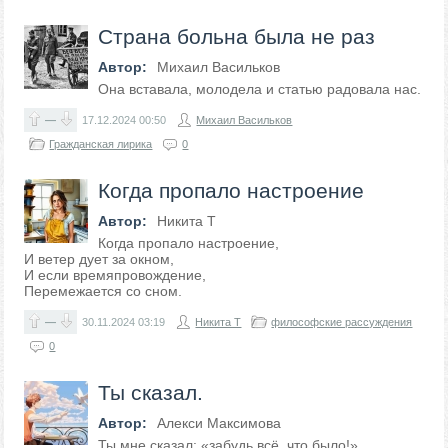
Страна больна была не раз
Автор:
Михаил Васильков
Она вставала, молодела и статью радовала нас.
—
17.12.2024
00:50
Михаил Васильков
Гражданская лирика
0
Когда пропало настроение
Автор:
Никита Т
Когда пропало настроение,
И ветер дует за окном,
И если времяпровождение,
Перемежается со сном.
—
30.11.2024
03:19
Никита Т
философские рассуждения
0
Ты сказал.
Автор:
Алекси Максимова
Ты мне сказал: «забудь всё, что было!»