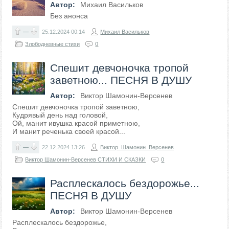
Автор:
Михаил Васильков
Без анонса
—
25.12.2024
00:14
Михаил Васильков
Злободневные стихи
0
Спешит девчоночка тропой
заветною... ПЕСНЯ В ДУШУ
Автор:
Виктор Шамонин-Версенев
Спешит девчоночка тропой заветною,
Кудрявый день над головой,
Ой, манит ивушка красой приметною,
И манит реченька своей красой...
—
22.12.2024
13:26
Виктор_Шамонин_Версенев
Виктор Шамонин-Версенев СТИХИ И СКАЗКИ
0
Расплескалось бездорожье...
ПЕСНЯ В ДУШУ
Автор:
Виктор Шамонин-Версенев
Расплескалось бездорожье,