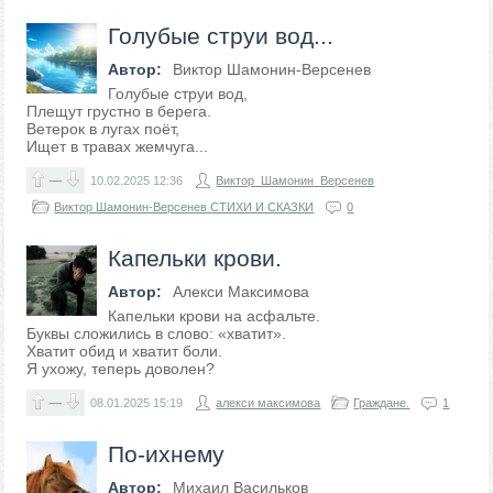
Голубые струи вод...
Автор:
Виктор Шамонин-Версенев
Голубые струи вод,
Плещут грустно в берега.
Ветерок в лугах поёт,
Ищет в травах жемчуга...
—
10.02.2025
12:36
Виктор_Шамонин_Версенев
Виктор Шамонин-Версенев СТИХИ И СКАЗКИ
0
Капельки крови.
Автор:
Алекси Максимова
Капельки крови на асфальте.
Буквы сложились в слово: «хватит».
Хватит обид и хватит боли.
Я ухожу, теперь доволен?
—
08.01.2025
15:19
алекси максимова
Граждане.
1
По-ихнему
Автор:
Михаил Васильков