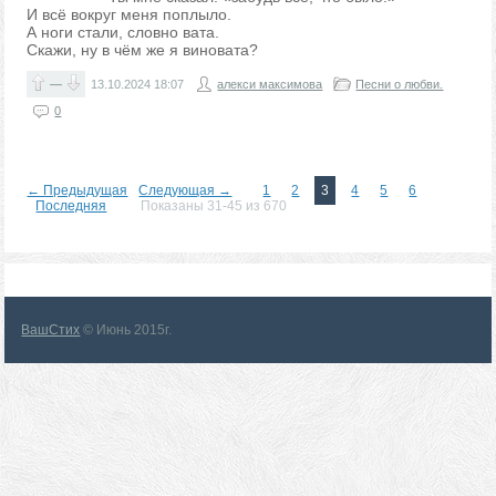
И всё вокруг меня поплыло.
А ноги стали, словно вата.
Скажи, ну в чём же я виновата?
—
13.10.2024
18:07
алекси максимова
Песни о любви.
0
← Предыдущая
Следующая →
1
2
3
4
5
6
Последняя
Показаны 31-45 из 670
ВашСтих
© Июнь 2015г.