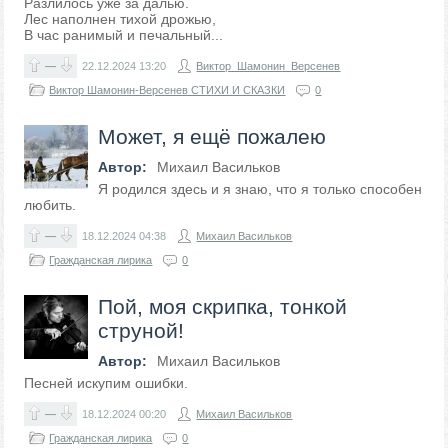
Разлилось уже за далью.
Лес наполнен тихой дрожью,
В час ранимый и печальный...
—
22.12.2024
13:20
Виктор_Шамонин_Версенев
Виктор Шамонин-Версенев СТИХИ И СКАЗКИ
0
Может, я ещё пожалею
Автор:
Михаил Васильков
Я родился здесь и я знаю, что я только способен
любить.
—
18.12.2024
04:38
Михаил Васильков
Гражданская лирика
0
Пой, моя скрипка, тонкой
струной!
Автор:
Михаил Васильков
Песней искупим ошибки.
—
18.12.2024
00:20
Михаил Васильков
Гражданская лирика
0