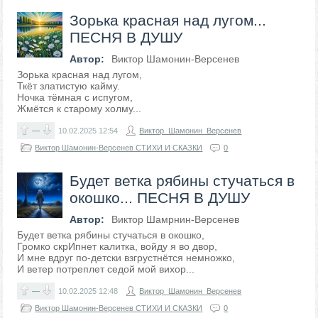
Зорька красная над лугом...
ПЕСНЯ В ДУШУ
Автор:
Виктор Шамонин-Версенев
Зорька красная над лугом,
Ткёт златистую кайму.
Ночка тёмная с испугом,
Жмётся к старому холму...
—
10.02.2025
12:54
Виктор_Шамонин_Версенев
Виктор Шамонин-Версенев СТИХИ И СКАЗКИ
0
Будет ветка рябины стучаться в
окошко... ПЕСНЯ В ДУШУ
Автор:
Виктор Шамрнин-Версенев
Будет ветка рябины стучаться в окошко,
Громко скрИпнет калитка, войду я во двор,
И мне вдруг по-детски взгрустнётся немножко,
И ветер потреплет седой мой вихор...
—
10.02.2025
12:48
Виктор_Шамонин_Версенев
Виктор Шамонин-Версенев СТИХИ И СКАЗКИ
0