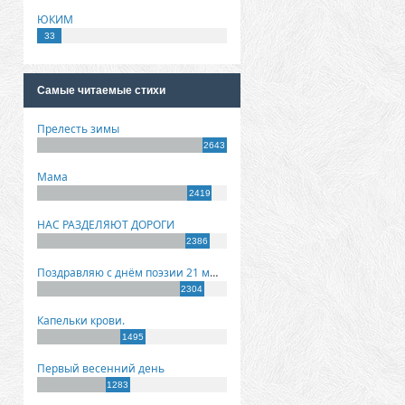
ЮКИМ
33
Самые читаемые стихи
Прелесть зимы
2643
Мама
2419
НАС РАЗДЕЛЯЮТ ДОРОГИ
2386
Поздравляю с днём поэзии 21 марта!
2304
Капельки крови.
1495
Первый весенний день
1283