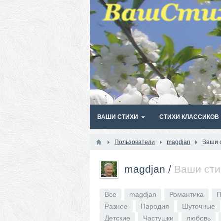
ВАШИ СТИХИ
СТИХИ КЛАССИКОВ
Пользователи
magdjan
Ваши 
magdjan
/
Ваши сти
Все
magdjan
Романтика
П
Разное
Пародия
Шуточные
Детские
Частушки
любовь