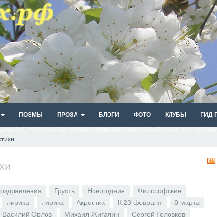
ПОЭМЫ
ПРОЗА
БЛОГИ
ФОТО
КЛУБЫ
ГИД 
стихи
хи
оздравления
Грусть
Новогодние
Философские
лирика
лирика
Акростих
К 23 февраля
8 марта
Василий Орлов
Михаил Жигалин
Сергей Головков