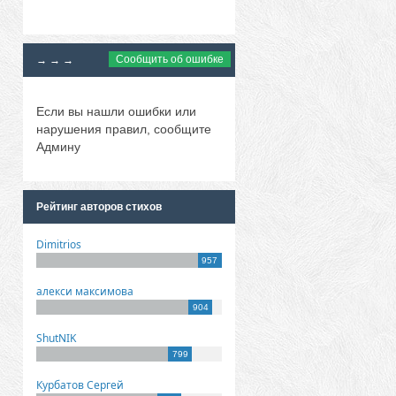
Сообщить об ошибке
→ → →
Если вы нашли ошибки или
нарушения правил, сообщите
Админу
Рейтинг авторов стихов
Dimitrios
957
алекси максимова
904
ShutNIK
799
Курбатов Сергей