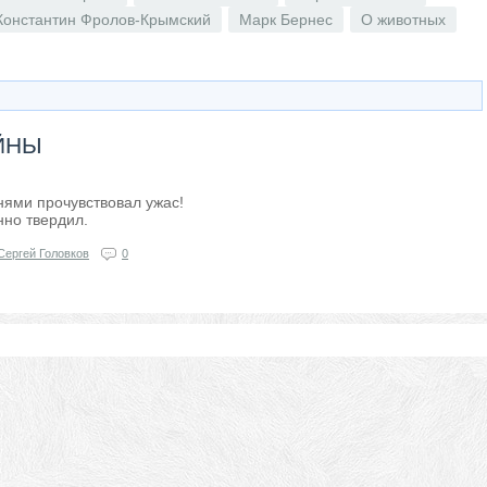
Константин Фролов-Крымский
Марк Бернес
О животных
ЙНЫ
нями прочувствовал ужас!
нно твердил.
Сергей Головков
0