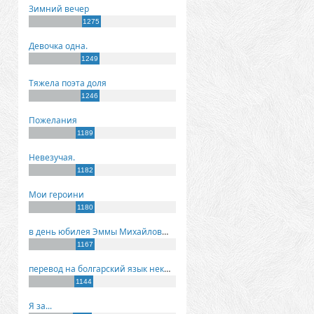
Зимний вечер
1275
Девочка одна.
1249
Тяжела поэта доля
1246
Пожелания
1189
Невезучая.
1182
Мои героини
1180
в день юбилея Эммы Михайловны Киселевой
1167
перевод на болгарский язык некоторых моих стихов
1144
Я за...