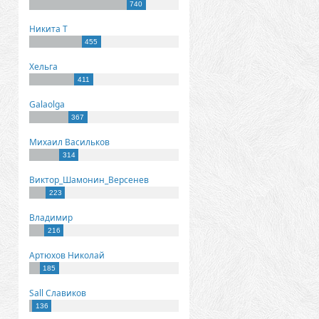
740
Никита Т
455
Хельга
411
Galaolga
367
Михаил Васильков
314
Виктор_Шамонин_Версенев
223
Владимир
216
Артюхов Николай
185
Sall Славиков
136