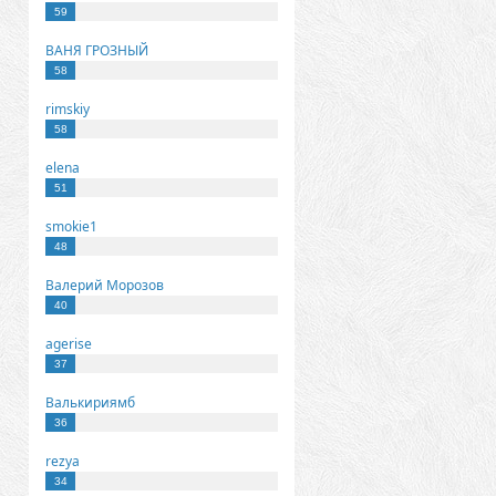
59
ВАНЯ ГРОЗНЫЙ
58
rimskiy
58
elena
51
smokie1
48
Валерий Морозов
40
agerise
37
Валькириямб
36
rezya
34