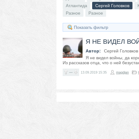
Атлантида
Сергей Головков
Разное
Разное
Показать фильтр
Я НЕ ВИДЕЛ ВО
Автор:
Сергей Головков
Я не видел войны, да кор
Из рассказов отца, что о ней безуста
—
13.09.2019
15:35
magdjan