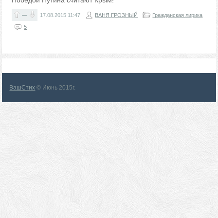
Победой Путина считают Крым!
—
17.08.2015
11:47
ВАНЯ ГРОЗНЫЙ
Гражданская лирика
5
ВашСтих
© Июнь 2015г.