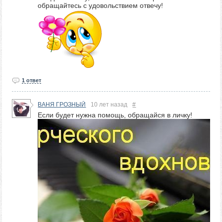
обращайтесь с удовольствием отвечу!
1 ответ
ВАНЯ ГРОЗНЫЙ
10 лет назад
#
Если будет нужна помощь, обращайся в личку!