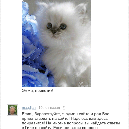
Эмми, приветик!
magdjan
10 лет назад
#
Emmi, Здравствуйте, я админ сайта и рад Вас
приветствовать на сайте! Надеюсь вам здесь
понравится! На многие вопросы вы найдете ответы
в Гиде по сайту, Если появятся вопросы