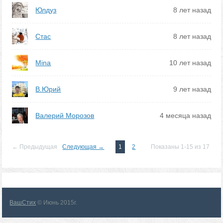
Юлдуз
8 лет назад
Стас
8 лет назад
Mina
10 лет назад
В.Юрий
9 лет назад
Валерий Морозов
4 месяца назад
← Предыдущая
Следующая →
1
2
Показаны 1-15 из 17
ВашСтих
© Июнь 2015г.