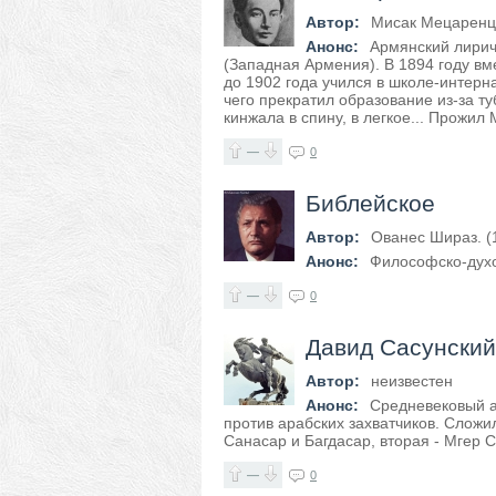
Автор:
Мисак Мецаренц (
Анонс:
Армянский лириче
(Западная Армения). В 1894 году вме
до 1902 года учился в школе-интерн
чего прекратил образование из-за т
кинжала в спину, в легкое... Прожил 
—
0
Библейское
Автор:
Ованес Шираз. (
Анонс:
Философско-дух
—
0
Давид Сасунский
Автор:
неизвестен
Анонс:
Средневековый а
против арабских захватчиков. Сложил
Санасар и Багдасар, вторая - Мгер С
—
0