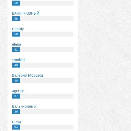
59
ВАНЯ ГРОЗНЫЙ
58
rimskiy
58
elena
51
smokie1
48
Валерий Морозов
40
agerise
37
Валькириямб
36
rezya
34