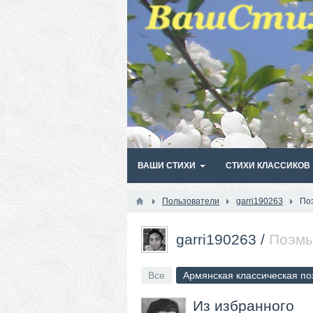
ВАШИ СТИХИ
СТИХИ КЛАССИКОВ
Пользователи
garri190263
По
garri190263
/
Поэм
Все
Армянская классическая по
Из избранного