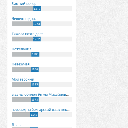
Зимний вечер
1279
Девочка одна.
1253
Тяжела поэта доля
1252
Пожелания
1193
Невезучая.
1186
Мои героини
1185
в день юбилея Эммы Михайловны Киселевой
1173
перевод на болгарский язык некоторых моих стихов
1148
Я за...