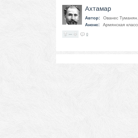
Ахтамар
Автор:
Ованес Туманян.(
Анонс:
Армянская класс
—
0