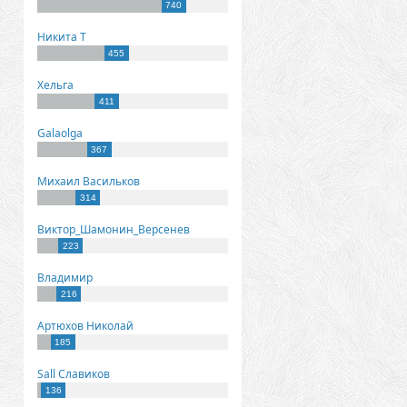
740
Никита Т
455
Хельга
411
Galaolga
367
Михаил Васильков
314
Виктор_Шамонин_Версенев
223
Владимир
216
Артюхов Николай
185
Sall Славиков
136