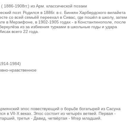
 1886-1908гг.) из Арм. классической поэзии
ский поэт. Родился в 1886г. в с. Бинкян Харбердского вилайета
сте со всей семьёй переехал в Сивас, где пошёл в школу, затем
ате в Мерзифоне, в 1902-1905 годах - в Константинополе, после
уберкулёза из за избиения турками в школьные годы и удара
Мисак всего 22 года.
1914-1984)
овно-нравственное
рмянский эпос повествующий о борьбе богатырей из Сасуна
ся в VII-X веках. Эпос состоит из четырёх ветвей. Первая -
тарший, третья - Давид, четвёртая - Мгер младший.