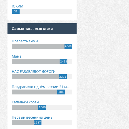
ЮКИМ
33
Самые читаемые стихи
Прелесть зимы
2648
Мама
2423
НАС РАЗДЕЛЯЮТ ДОРОГИ
2391
Поздравляю с днём поэзии 21 марта!
2309
Капельки крови.
1500
Первый весенний день
1287