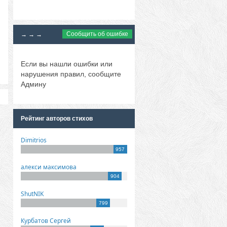
Сообщить об ошибке
→ → →
Если вы нашли ошибки или
нарушения правил, сообщите
Админу
Рейтинг авторов стихов
Dimitrios
957
алекси максимова
904
ShutNIK
799
Курбатов Сергей