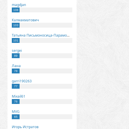
magdjan
108
Калмакматович
103
Татьяна Письмоносица-Парамонова
101
sergei
89
Лана
78
garri190263
77
Mixail61
76
MVG
65
Игорь Истратов