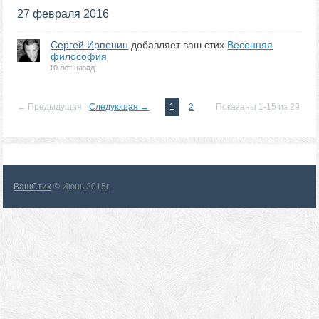
27 февраля 2016
Сергей Ирпенин
добавляет ваш стих
Весенняя
философия
10 лет назад
← Предыдущая
Следующая →
1
2
Показаны 1-15 из 29
ВашСтих
© Июнь 2015г.