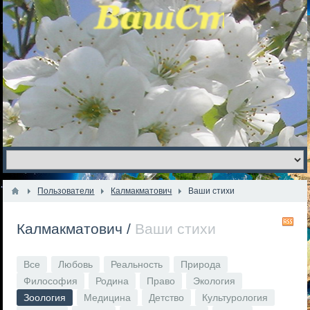
Пользователи
Калмакматович
Ваши стихи
R
Калмакматович
/
Ваши стихи
Все
Любовь
Реальность
Природа
Философия
Родина
Право
Экология
Зоология
Медицина
Детство
Культурология