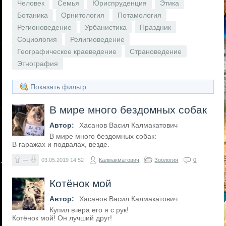
Человек
Семья
Юриспруденция
Этика
Ботаника
Орнитология
Потамология
Регионоведение
Урбанистика
Праздник
Социология
Религиоведение
Географическое краеведение
Страноведение
Этнография
Показать фильтр
В мире много бездомных собак
Автор:
Хасанов Васил Калмакатович
В мире много бездомных собак:
В гаражах и подвалах, везде.
—
03.05.2019
14:52
Калмакматович
Зоология
0
Котёнок мой
Автор:
Хасанов Васил Калмакатович
Купил вчера его я с рук!
Котёнок мой! Он лучший друг!