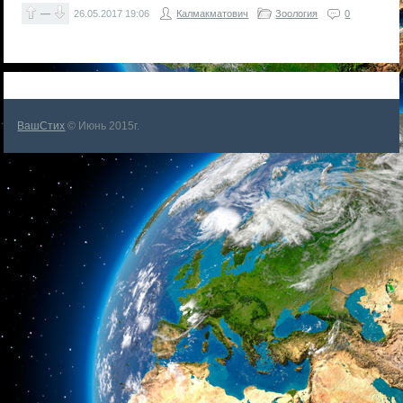
—
26.05.2017
19:06
Калмакматович
Зоология
0
ВашСтих
© Июнь 2015г.