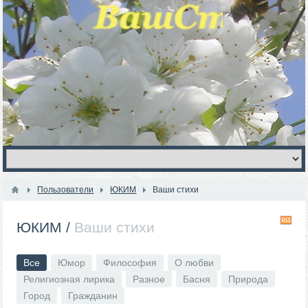
Пользователи
ЮКИМ
Ваши стихи
R
ЮКИМ
/
Ваши стихи
Все
Юмор
Философия
О любви
Религиозная лирика
Разное
Басня
Природа
Город
Гражданин