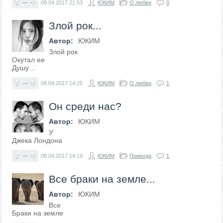
—
09.04.2017
21:53
ЮКИМ
О любви
0
Злой рок...
Автор:
ЮКИМ
Злой рок
Окутал ее
Душу…
—
08.04.2017
14:25
ЮКИМ
О любви
1
Он среди нас?
Автор:
ЮКИМ
У
Джека Лондона
—
08.04.2017
14:19
ЮКИМ
Природа
1
Все браки на земле...
Автор:
ЮКИМ
Все
Браки на земле