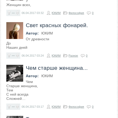
У
Женщин всех,
—
06.04.2017
03:32
ЮКИМ
Философия
0
Свет красных фонарей.
Автор:
ЮКИМ
От древности
До
Наших дней
—
06.04.2017
03:24
ЮКИМ
Разное
0
Чем старше женщина...
Автор:
ЮКИМ
Чем
Старше женщина,
Тем
С ней всегда
Сложней…
—
06.04.2017
03:17
ЮКИМ
Философия
0