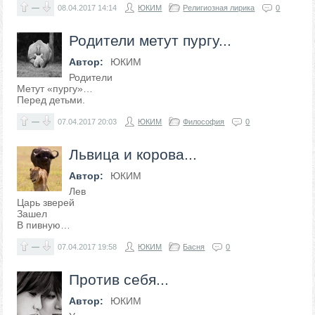
—
08.04.2017
14:14
ЮКИМ
Религиозная лирика
0
Родители метут пургу...
Автор:
ЮКИМ
Родители
Метут «пургу»…
Перед детьми.
—
07.04.2017
20:03
ЮКИМ
Философия
0
Львица и корова...
Автор:
ЮКИМ
Лев
Царь зверей
Зашел
В пивную…
—
07.04.2017
19:58
ЮКИМ
Басня
0
Против себя...
Автор:
ЮКИМ