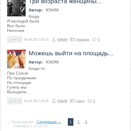
Три возраста женщины...
Автор:
ЮКИМ
Когда
Я молодой была
Все было
Нипочем…
—
06.04.2017
03:10
ЮКИМ
Природа
0
Можешь выйти на площадь...
Автор:
ЮКИМ
Когда-то
При Союзе
По праздникам
На площади
Гулять мы
Выходили…
—
05.04.2017
02:25
ЮКИМ
Город
0
← Предыдущая
Следующая →
1
2
3
Показаны 1-15 из 33