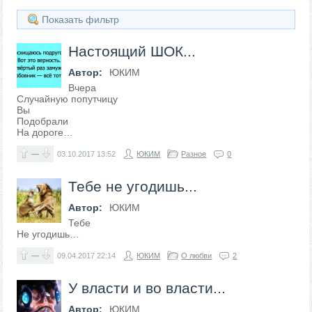
Показать фильтр
Настоящий ШОК...
Автор:
ЮКИМ
Вчера
Случайную попутчицу
Вы
Подобрали
На дороге…
—
03.10.2017
13:52
ЮКИМ
Разное
0
Тебе не угодишь...
Автор:
ЮКИМ
Тебе
Не угодишь…
—
09.04.2017
22:14
ЮКИМ
О любви
2
У власти и во власти...
Автор:
ЮКИМ