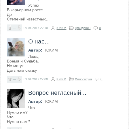
Успех
В карьерном росте
До
Степеней известных…
—
09.04.2017
22:10
ЮКИМ
Гражданин
0
О нас...
Автор:
ЮКИМ
Ложь,
Время и Судьба.
Не могут
Дать нам сказку
—
09.04.2017
22:00
ЮКИМ
Философия
0
Вопрос негласный...
Автор:
ЮКИМ
Что
Нужно им?
Что
Нужно нам?