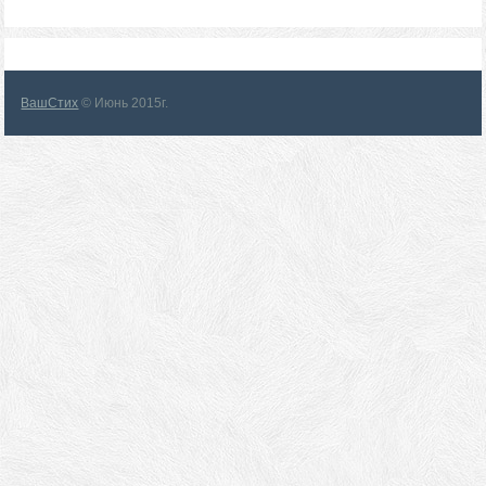
ВашСтих
© Июнь 2015г.