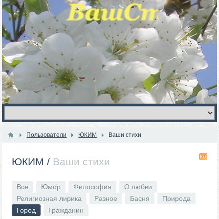
Пользователи
ЮКИМ
Ваши стихи
R
ЮКИМ
/
Ваши стихи
Все
Юмор
Философия
О любви
Религиозная лирика
Разное
Басня
Природа
Город
Гражданин