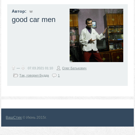
Автор:
w
good car men
—
07.03.2021
01:10
Олег Батькович
Так, говорил Будда
1
ВашСтих
© Июнь 2015г.