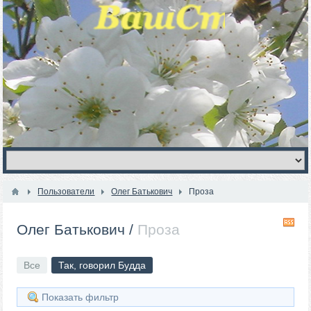
Пользователи
Олег Батькович
Проза
R
Олег Батькович
/
Проза
Все
Так, говорил Будда
Показать фильтр