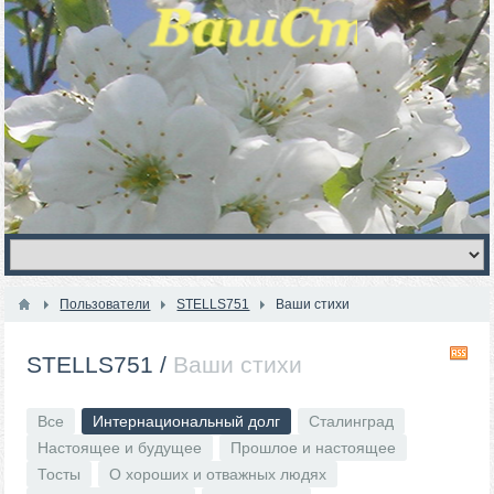
Пользователи
STELLS751
Ваши стихи
R
STELLS751
/
Ваши стихи
Все
Интернациональный долг
Сталинград
Настоящее и будущее
Прошлое и настоящее
Тосты
О хороших и отважных людях