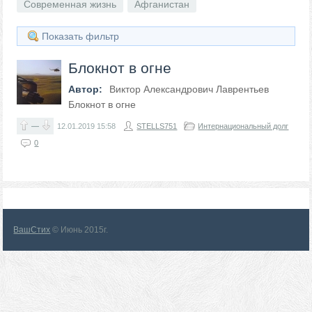
Современная жизнь
Афганистан
Показать фильтр
Блокнот в огне
Автор:
Виктор Александрович Лаврентьев
Блокнот в огне
—
12.01.2019
15:58
STELLS751
Интернациональный долг
0
ВашСтих
© Июнь 2015г.