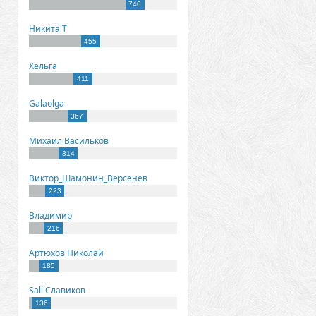
740
Никита Т
455
Хельга
411
Galaolga
367
Михаил Васильков
314
Виктор_Шамонин_Версенев
223
Владимир
216
Артюхов Николай
185
Sall Славиков
136