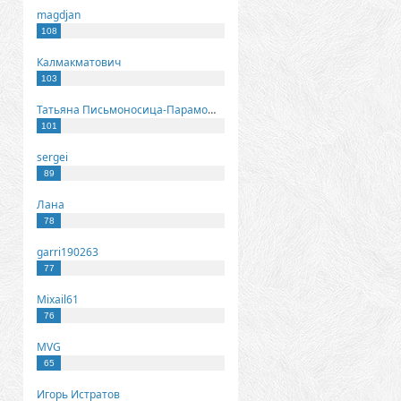
magdjan
108
Калмакматович
103
Татьяна Письмоносица-Парамонова
101
sergei
89
Лана
78
garri190263
77
Mixail61
76
MVG
65
Игорь Истратов