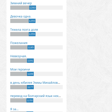
Зимний вечер
1283
Девочка одна.
1255
Тяжела поэта доля
1255
Пожелания
1195
Невезучая.
1191
Мои героини
1189
в день юбилея Эммы Михайловны Киселевой
1177
перевод на болгарский язык некоторых моих стихов
1150
Я за...