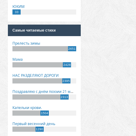
ЮКИМ
33
Самые читаемые стихи
Прелесть зимы
2651
Мама
2428
НАС РАЗДЕЛЯЮТ ДОРОГИ
2395
Поздравляю с днём поэзии 21 марта!
2313
Капельки крови.
1504
Первый весенний день
1290