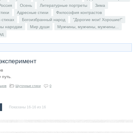
Россия
Осень
Литературные портреты
Зима
стихи
Адресные стихи
Философия контрастов
 стихах
Богоизбранный народ
"Дорогие мои! Хорошие!"
ны народам
Мир души
Мужчины, мужчины, мужчины...
ад
эксперимент
ов
 путь.
ьков
Шуточные стихи
0
2
Показаны 16-16 из 16