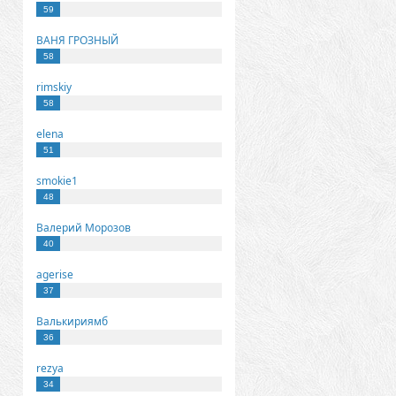
59
ВАНЯ ГРОЗНЫЙ
58
rimskiy
58
elena
51
smokie1
48
Валерий Морозов
40
agerise
37
Валькириямб
36
rezya
34