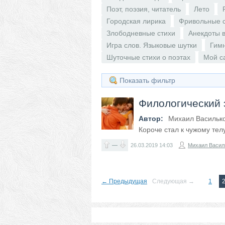
Поэт, поэзия, читатель
Лето
Городская лирика
Фривольные 
Злободневные стихи
Анекдоты в
Игра слов. Языковые шутки
Гим
Шуточные стихи о поэтах
Мой с
Показать фильтр
Филологический 
Автор:
Михаил Васильк
Короче стал к чужому телу
—
26.03.2019
14:03
Михаил Васил
← Предыдущая
Следующая →
1