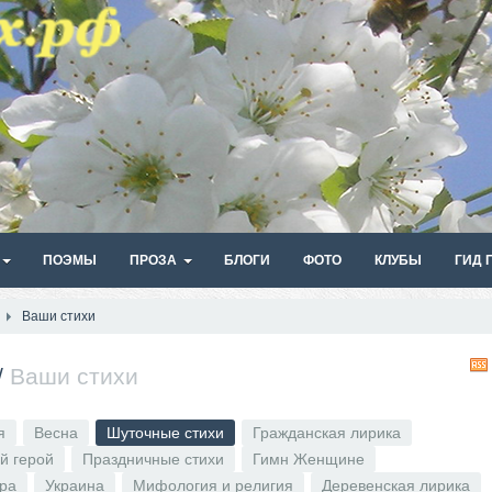
ПОЭМЫ
ПРОЗА
БЛОГИ
ФОТО
КЛУБЫ
ГИД 
Ваши стихи
/
Ваши стихи
я
Весна
Шуточные стихи
Гражданская лирика
й герой
Праздничные стихи
Гимн Женщине
ира
Украина
Мифология и религия
Деревенская лирика