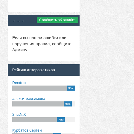
Сообщить об ошибке
→ → →
Если вы нашли ошибки или
нарушения правил, сообщите
Админу
Рейтинг авторов стихов
Dimitrios
957
алекси максимова
904
ShutNIK
799
Курбатов Сергей