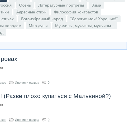
Россия
Осень
Литературные портреты
Зима
стихи
Адресные стихи
Философия контрастов
 стихах
Богоизбранный народ
"Дорогие мои! Хорошие!"
ны народам
Мир души
Мужчины, мужчины, мужчины...
ад
тровах
ов
ьков
Ирония и сатира
0
! (Разве плохо купаться с Мальвиной?)
ов
ьков
Ирония и сатира
0