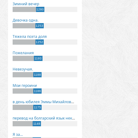
Зимний вечер
1280
Девочка одна.
1253
Тяжела поэта доля
1252
Пожелания
1193
Невезучая.
1188
Мои героини
1186
в день юбилея Эммы Михайловны Киселевой
1175
перевод на болгарский язык некоторых моих стихов
1148
Я за...