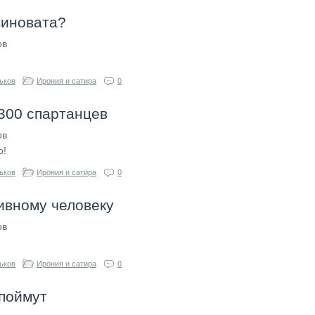
виновата?
ов
ьков
Ирония и сатира
0
 300 спартанцев
ов
о!
ьков
Ирония и сатира
0
ивному человеку
ов
ьков
Ирония и сатира
0
поймут