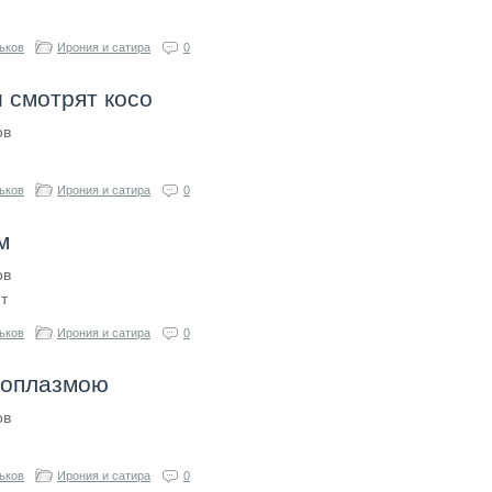
ьков
Ирония и сатира
0
 смотрят косо
ов
ьков
Ирония и сатира
0
м
ов
т
ьков
Ирония и сатира
0
топлазмою
ов
ьков
Ирония и сатира
0