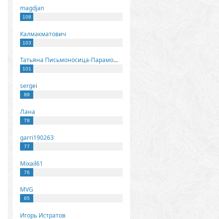
magdjan
108
Калмакматович
103
Татьяна Письмоносица-Парамонова
101
sergei
89
Лана
78
garri190263
77
Mixail61
76
MVG
65
Игорь Истратов