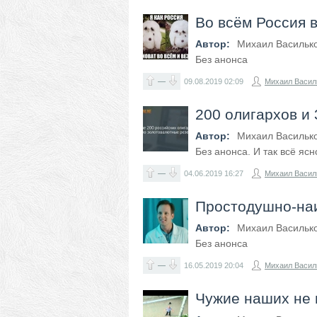
Во всём Россия 
Автор:
Михаил Васильк
Без анонса
—
09.08.2019
02:09
Михаил Васил
200 олигархов и
Автор:
Михаил Васильк
Без анонса. И так всё ясн
—
04.06.2019
16:27
Михаил Васил
Простодушно-на
Автор:
Михаил Васильк
Без анонса
—
16.05.2019
20:04
Михаил Васил
Чужие наших не 