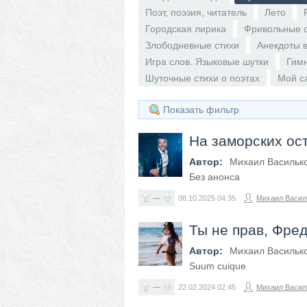
Поэт, поэзия, читатель
Лето
Городская лирика
Фривольные 
Злободневные стихи
Анекдоты в
Игра слов. Языковые шутки
Гим
Шуточные стихи о поэтах
Мой с
Показать фильтр
На заморских ос
Автор:
Михаил Васильк
Без анонса
—
08.10.2025
04:35
Михаил Васил
Ты не прав, Фред
Автор:
Михаил Васильк
Suum cuique
—
22.02.2024
02:45
Михаил Васил