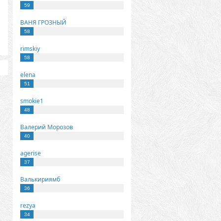
59
ВАНЯ ГРОЗНЫЙ
58
rimskiy
58
elena
51
smokie1
48
Валерий Морозов
40
agerise
37
Валькириямб
36
rezya
34