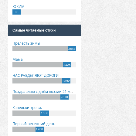
ЮКИМ
33
Самые читаемые стихи
Прелесть зимы
2648
Мама
2425
НАС РАЗДЕЛЯЮТ ДОРОГИ
2392
Поздравляю с днём поэзии 21 марта!
2310
Капельки крови.
1500
Первый весенний день
1288