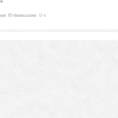
ов
ьков
Ирония и сатира
0