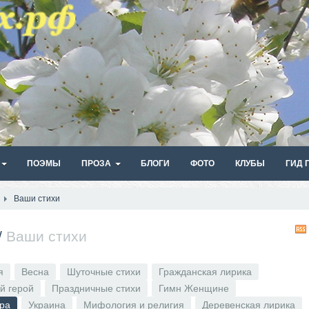
ПОЭМЫ
ПРОЗА
БЛОГИ
ФОТО
КЛУБЫ
ГИД 
Ваши стихи
/
Ваши стихи
я
Весна
Шуточные стихи
Гражданская лирика
й герой
Праздничные стихи
Гимн Женщине
ира
Украина
Мифология и религия
Деревенская лирика