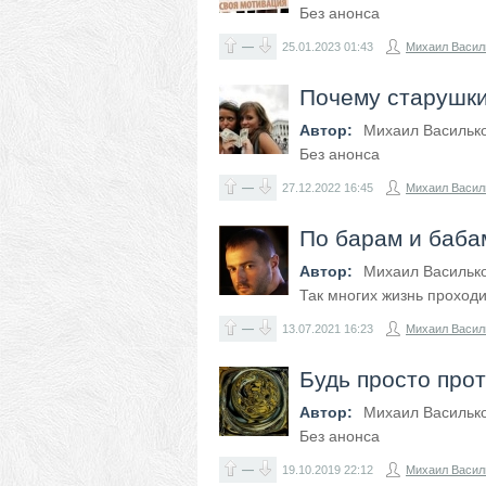
Без анонса
—
25.01.2023
01:43
Михаил Васил
Почему старушки
Автор:
Михаил Васильк
Без анонса
—
27.12.2022
16:45
Михаил Васил
По барам и баба
Автор:
Михаил Васильк
Так многих жизнь проходи
—
13.07.2021
16:23
Михаил Васил
Будь просто про
Автор:
Михаил Васильк
Без анонса
—
19.10.2019
22:12
Михаил Васил