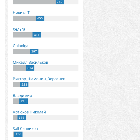
740
Никита Т
455
Хельга
411
Galaolga
367
Михаил Васильков
314
Виктор_Шамонин_Версенев
223
Владимир
216
Артюхов Николай
185
Sall Славиков
136