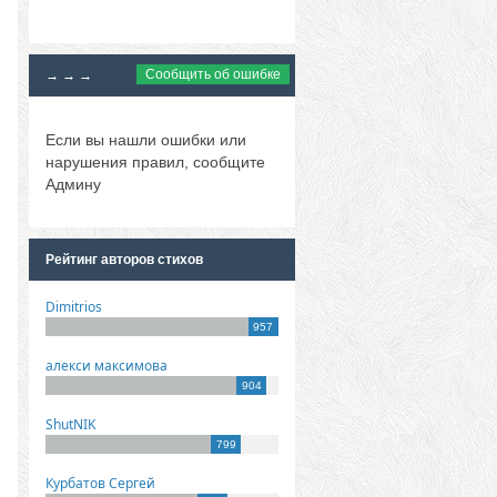
Сообщить об ошибке
→ → →
Если вы нашли ошибки или
нарушения правил, сообщите
Админу
Рейтинг авторов стихов
Dimitrios
957
алекси максимова
904
ShutNIK
799
Курбатов Сергей