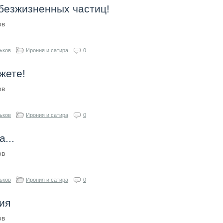
 безжизненных частиц!
ов
ьков
Ирония и сатира
0
жете!
ов
ьков
Ирония и сатира
0
а...
ов
ьков
Ирония и сатира
0
ия
ов