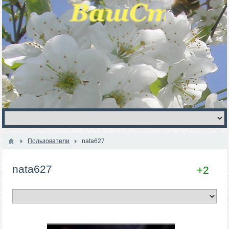
Пользователи
nata627
nata627
+2