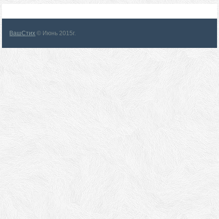
ВашСтих
© Июнь 2015г.