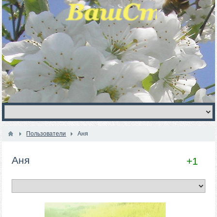
Пользователи
Аня
Аня
+1