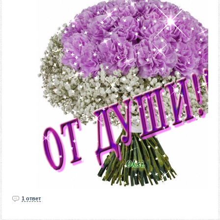
1 ответ