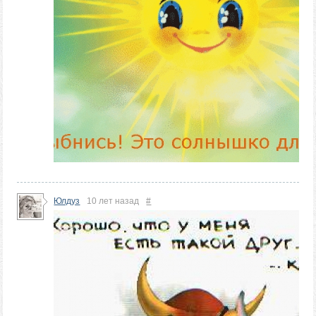
Юлдуз
10 лет назад
#