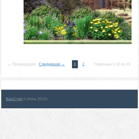
← Предыдущая
Следующая →
1
2
Показаны 1-10 из 19
ВашСтих
© Июнь 2015г.