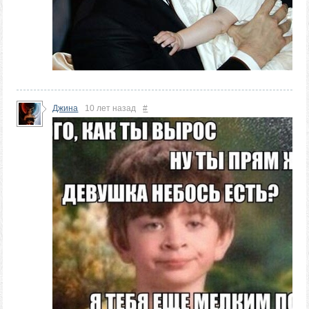
Джина
10 лет назад
#