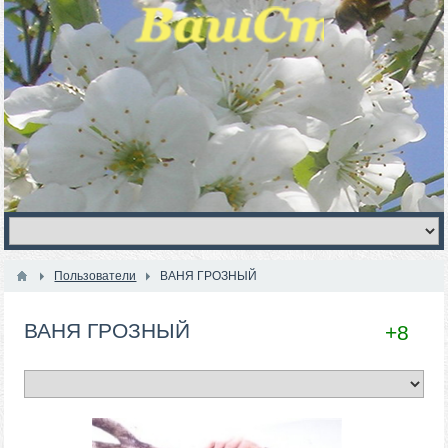
Пользователи
ВАНЯ ГРОЗНЫЙ
ВАНЯ ГРОЗНЫЙ
+8