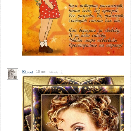
Юлдуз
10 лет назад
#