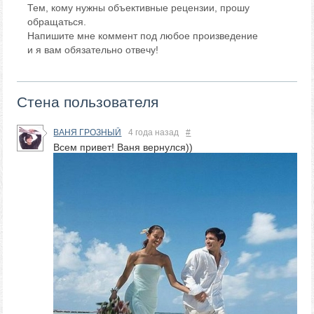
Тем, кому нужны объективные рецензии, прошу
обращаться.
Напишите мне коммент под любое произведение
и я вам обязательно отвечу!
Стена пользователя
ВАНЯ ГРОЗНЫЙ
4 года назад
#
Всем привет! Ваня вернулся))