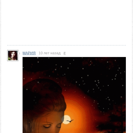
МАРИЯ
10 лет назад
#