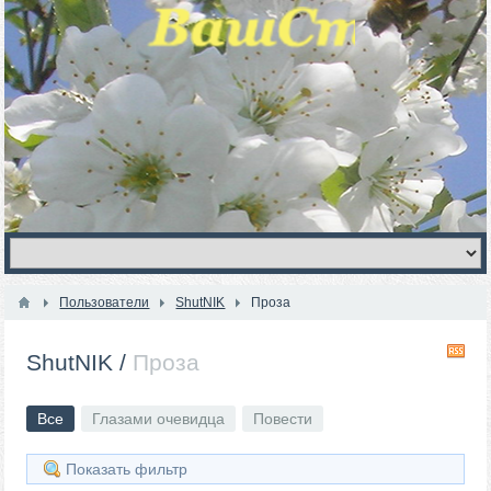
Пользователи
ShutNIK
Проза
R
ShutNIK
/
Проза
Все
Глазами очевидца
Повести
Показать фильтр