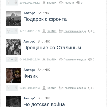
—
20.01.2021
06:52
ShutNIK
Повести
0
Автор:
ShutNik
Подарок с фронта
—
17.12.2019
15:59
ShutNIK
Глазами очевидца
0
Автор:
ShutNIK
Прощание со Сталиным
—
04.09.2015
16:46
ShutNIK
Глазами очевидца
0
Автор:
ShutNIK
Физик
—
03.09.2015
03:33
ShutNIK
Глазами очевидца
0
Автор:
ShutNIK
Не детская война