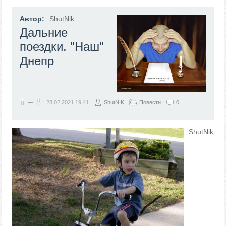
Автор:
ShutNik
Дальние
поездки. "Наш"
Днепр
—
28.02.2021
19:41
ShutNIK
Повести
0
ShutNik