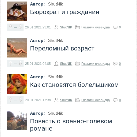
Автор:
ShutNik
Бюрократ и гражданин
—
26.01.2021
23:01
ShutNIK
Глазами очевидца
0
Автор:
ShutNik
Переломный возраст
—
25.01.2021
04:05
ShutNIK
Глазами очевидца
0
Автор:
ShutNik
Как становятся болельщиком
—
20.01.2021
17:38
ShutNIK
Глазами очевидца
0
Автор:
ShutNik
Повесть о военно-полевом
романе