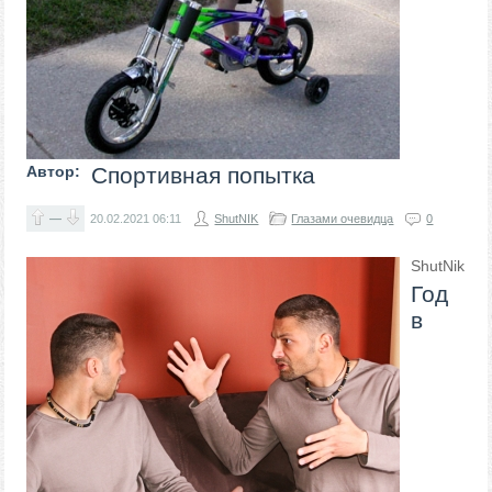
Автор:
Спортивная попытка
—
20.02.2021
06:11
ShutNIK
Глазами очевидца
0
ShutNik
Год
в