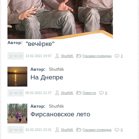
Автор:
"вечёрке"
—
13.02.2021
19:57
ShutNIK
Глазами очевидца
3
Автор:
ShutNik
На Днепре
—
05.02.2021
21:37
ShutNIK
Повести
0
Автор:
ShutNik
Фирсановское лето
—
02.02.2021
23:31
ShutNIK
Глазами очевидца
0