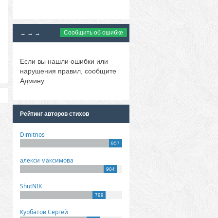
Сообщить об ошибке
→ → →
Если вы нашли ошибки или
нарушения правил, сообщите
Админу
Рейтинг авторов стихов
Dimitrios
957
алекси максимова
904
ShutNIK
799
Курбатов Сергей