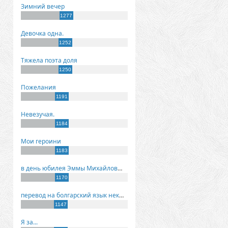
Зимний вечер
1277
Девочка одна.
1252
Тяжела поэта доля
1250
Пожелания
1191
Невезучая.
1184
Мои героини
1183
в день юбилея Эммы Михайловны Киселевой
1170
перевод на болгарский язык некоторых моих стихов
1147
Я за...