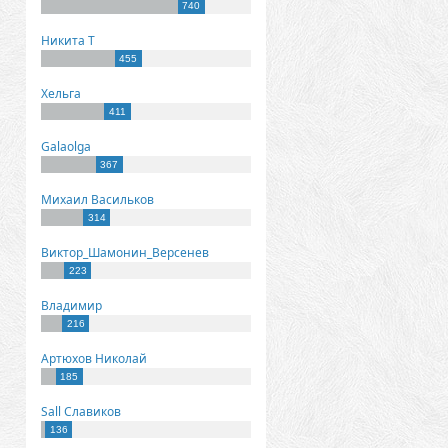
740
Никита Т
455
Хельга
411
Galaolga
367
Михаил Васильков
314
Виктор_Шамонин_Версенев
223
Владимир
216
Артюхов Николай
185
Sall Славиков
136