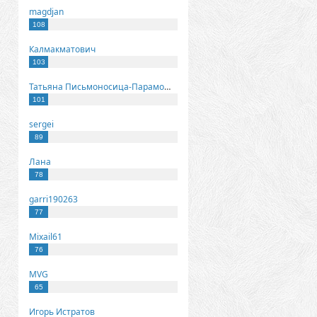
magdjan
108
Калмакматович
103
Татьяна Письмоносица-Парамонова
101
sergei
89
Лана
78
garri190263
77
Mixail61
76
MVG
65
Игорь Истратов