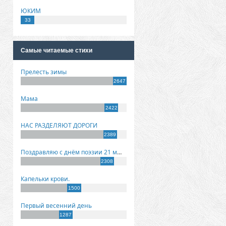
ЮКИМ
33
Самые читаемые стихи
Прелесть зимы
2647
Мама
2422
НАС РАЗДЕЛЯЮТ ДОРОГИ
2389
Поздравляю с днём поэзии 21 марта!
2308
Капельки крови.
1500
Первый весенний день
1287