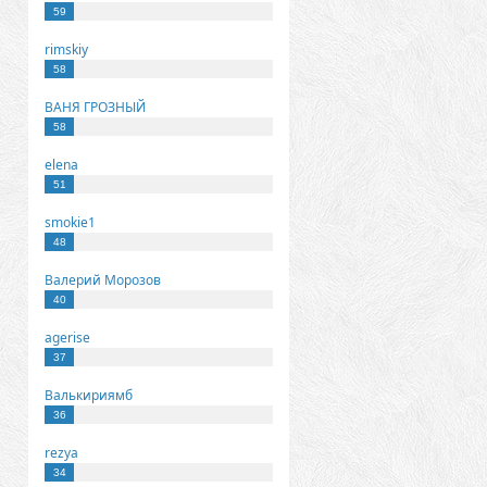
59
rimskiy
58
ВАНЯ ГРОЗНЫЙ
58
elena
51
smokie1
48
Валерий Морозов
40
agerise
37
Валькириямб
36
rezya
34