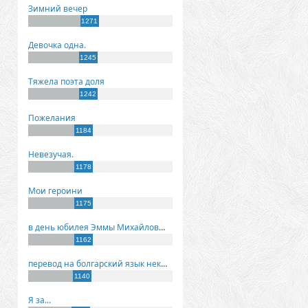
Зимний вечер
1271
Девочка одна.
1245
Тяжела поэта доля
1242
Пожелания
1184
Невезучая.
1178
Мои героини
1175
в день юбилея Эммы Михайловны Киселевой
1162
перевод на болгарский язык некоторых моих стихов
1140
Я за...