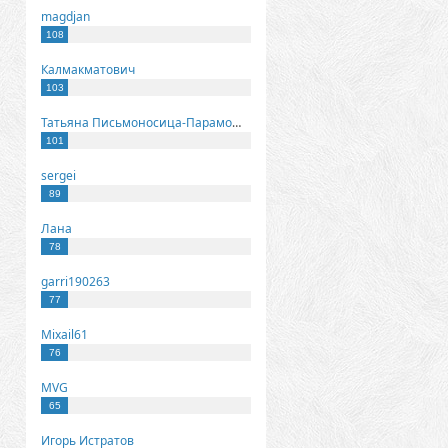
magdjan
108
Калмакматович
103
Татьяна Письмоносица-Парамонова
101
sergei
89
Лана
78
garri190263
77
Mixail61
76
MVG
65
Игорь Истратов