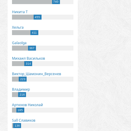
740
Никита Т
455
Хельга
411
Galaolga
367
Михаил Васильков
314
Виктор_Шамонин_Версенев
223
Владимир
216
Артюхов Николай
185
Sall Славиков
136