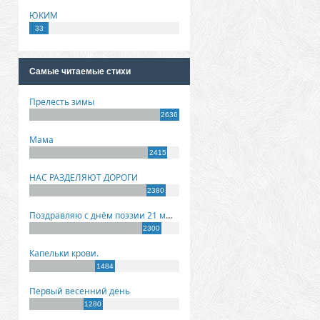
ЮКИМ
33
Самые читаемые стихи
Прелесть зимы
2636
Мама
2415
НАС РАЗДЕЛЯЮТ ДОРОГИ
2380
Поздравляю с днём поэзии 21 марта!
2300
Капельки крови.
1484
Первый весенний день
1280