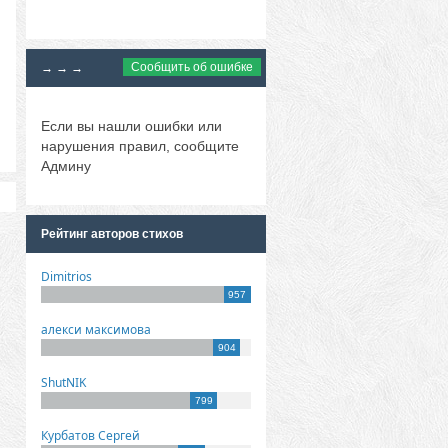
Сообщить об ошибке
→ → →
Если вы нашли ошибки или
нарушения правил, сообщите
Админу
Рейтинг авторов стихов
Dimitrios
957
алекси максимова
904
ShutNIK
799
Курбатов Сергей