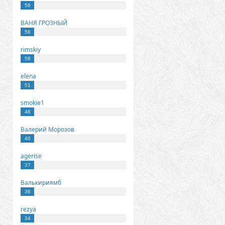
59
ВАНЯ ГРОЗНЫЙ
58
rimskiy
58
elena
51
smokie1
48
Валерий Морозов
40
agerise
37
Валькириямб
36
rezya
34