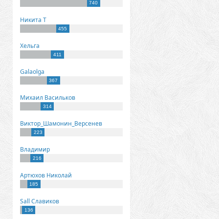
740
Никита Т
455
Хельга
411
Galaolga
367
Михаил Васильков
314
Виктор_Шамонин_Версенев
223
Владимир
216
Артюхов Николай
185
Sall Славиков
136