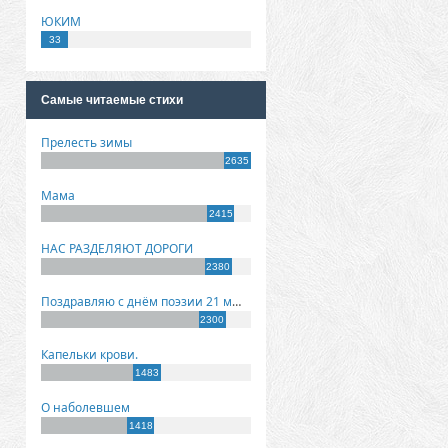
ЮКИМ
33
Самые читаемые стихи
Прелесть зимы
2635
Мама
2415
НАС РАЗДЕЛЯЮТ ДОРОГИ
2380
Поздравляю с днём поэзии 21 марта!
2300
Капельки крови.
1483
О наболевшем
1418