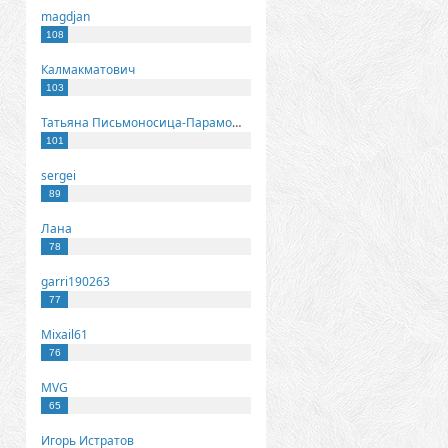
magdjan
108
Калмакматович
103
Татьяна Письмоносица-Парамонова
101
sergei
89
Лана
78
garri190263
77
Mixail61
76
MVG
65
Игорь Истратов