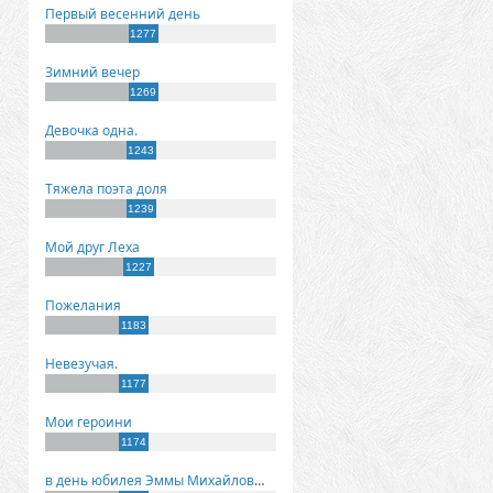
Первый весенний день
1277
Зимний вечер
1269
Девочка одна.
1243
Тяжела поэта доля
1239
Мой друг Леха
1227
Пожелания
1183
Невезучая.
1177
Мои героини
1174
в день юбилея Эммы Михайловны Киселевой