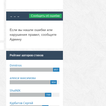
Сообщить об ошибке
→ → →
Если вы нашли ошибки или
нарушения правил, сообщите
Админу
Рейтинг авторов стихов
Dimitrios
957
алекси максимова
904
ShutNIK
799
Курбатов Сергей