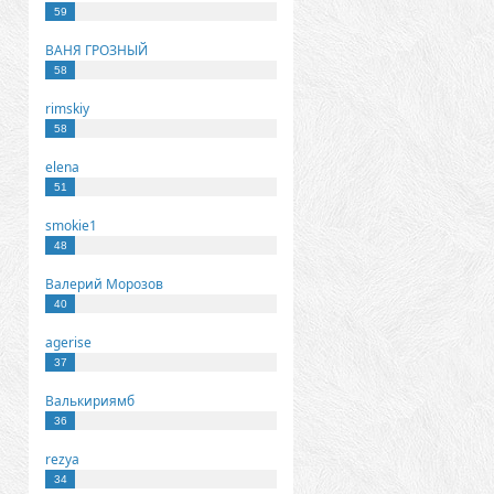
59
ВАНЯ ГРОЗНЫЙ
58
rimskiy
58
elena
51
smokie1
48
Валерий Морозов
40
agerise
37
Валькириямб
36
rezya
34