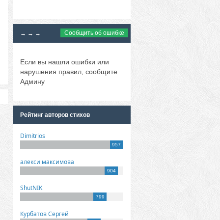
Сообщить об ошибке
→ → →
Если вы нашли ошибки или
нарушения правил, сообщите
Админу
Рейтинг авторов стихов
Dimitrios
957
алекси максимова
904
ShutNIK
799
Курбатов Сергей