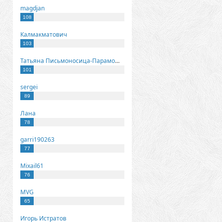
magdjan
108
Калмакматович
103
Татьяна Письмоносица-Парамонова
101
sergei
89
Лана
78
garri190263
77
Mixail61
76
MVG
65
Игорь Истратов