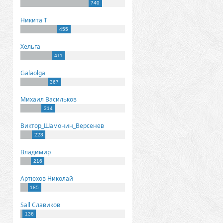
740
Никита Т
455
Хельга
411
Galaolga
367
Михаил Васильков
314
Виктор_Шамонин_Версенев
223
Владимир
216
Артюхов Николай
185
Sall Славиков
136