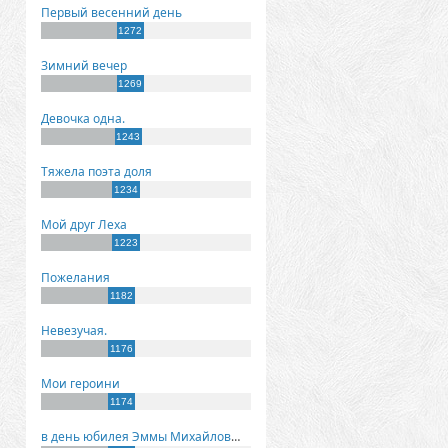
Первый весенний день
1272
Зимний вечер
1269
Девочка одна.
1243
Тяжела поэта доля
1234
Мой друг Леха
1223
Пожелания
1182
Невезучая.
1176
Мои героини
1174
в день юбилея Эммы Михайловны Киселевой