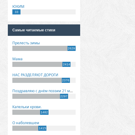
ЮКИМ
33
Самые читаемые стихи
Прелесть зимы
2629
Мама
2414
НАС РАЗДЕЛЯЮТ ДОРОГИ
2376
Поздравляю с днём поэзии 21 марта!
2297
Капельки крови.
1482
О наболевшем
1415