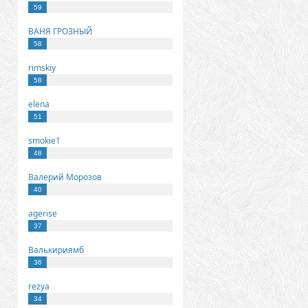
59
ВАНЯ ГРОЗНЫЙ
58
rimskiy
58
elena
51
smokie1
48
Валерий Морозов
40
agerise
37
Валькириямб
36
rezya
34