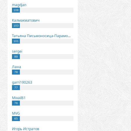
magdjan
108
Калмакматович
103
Татьяна Письмоносица-Парамонова
101
sergei
89
Лана
78
garri190263
77
Mixail61
76
MVG
65
Игорь Истратов