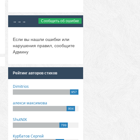
Сообщить об ошибке
→ → →
Если вы нашли ошибки или
нарушения правил, сообщите
Админу
Рейтинг авторов стихов
Dimitrios
957
алекси максимова
904
ShutNIK
799
Курбатов Сергей