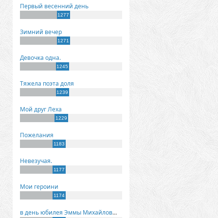
Первый весенний день
1277
Зимний вечер
1271
Девочка одна.
1245
Тяжела поэта доля
1239
Мой друг Леха
1229
Пожелания
1183
Невезучая.
1177
Мои героини
1174
в день юбилея Эммы Михайловны Киселевой