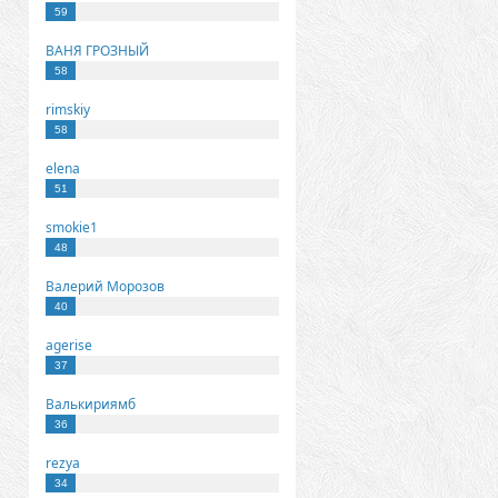
59
ВАНЯ ГРОЗНЫЙ
58
rimskiy
58
elena
51
smokie1
48
Валерий Морозов
40
agerise
37
Валькириямб
36
rezya
34