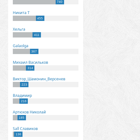
740
Никита Т
455
Хельга
411
Galaolga
367
Михаил Васильков
314
Виктор_Шамонин_Версенев
223
Владимир
216
Артюхов Николай
185
Sall Славиков
136