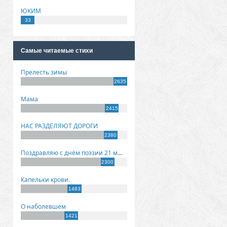
ЮКИМ
33
Самые читаемые стихи
Прелесть зимы
2635
Мама
2415
НАС РАЗДЕЛЯЮТ ДОРОГИ
2380
Поздравляю с днём поэзии 21 марта!
2300
Капельки крови.
1483
О наболевшем
1421