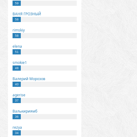
59
ВАНЯ ГРОЗНЫЙ
58
rimskiy
58
elena
51
smokie1
48
Валерий Морозов
40
agerise
37
Валькириямб
36
rezya
34