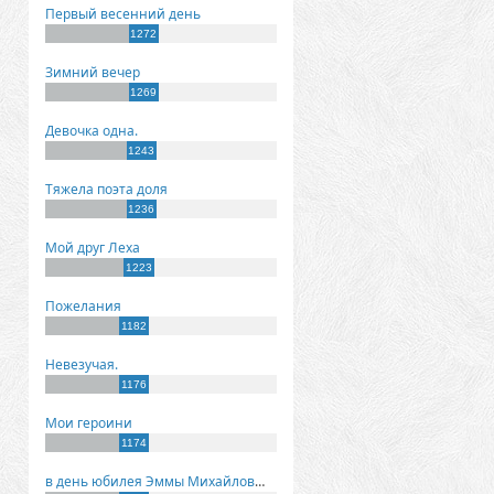
Первый весенний день
1272
Зимний вечер
1269
Девочка одна.
1243
Тяжела поэта доля
1236
Мой друг Леха
1223
Пожелания
1182
Невезучая.
1176
Мои героини
1174
в день юбилея Эммы Михайловны Киселевой