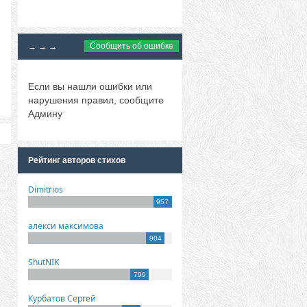
Сообщить об ошибке
→ → →
Если вы нашли ошибки или
нарушения правил, сообщите
Админу
Рейтинг авторов стихов
Dimitrios
957
алекси максимова
904
ShutNIK
799
Курбатов Сергей