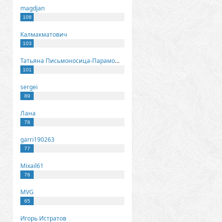
magdjan
108
Калмакматович
103
Татьяна Письмоносица-Парамонова
101
sergei
89
Лана
78
garri190263
77
Mixail61
76
MVG
65
Игорь Истратов