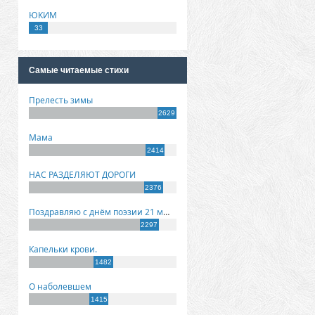
ЮКИМ
33
Самые читаемые стихи
Прелесть зимы
2629
Мама
2414
НАС РАЗДЕЛЯЮТ ДОРОГИ
2376
Поздравляю с днём поэзии 21 марта!
2297
Капельки крови.
1482
О наболевшем
1415