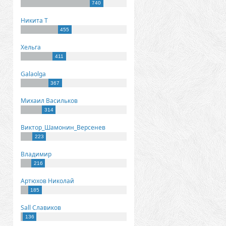
740
Никита Т
455
Хельга
411
Galaolga
367
Михаил Васильков
314
Виктор_Шамонин_Версенев
223
Владимир
216
Артюхов Николай
185
Sall Славиков
136