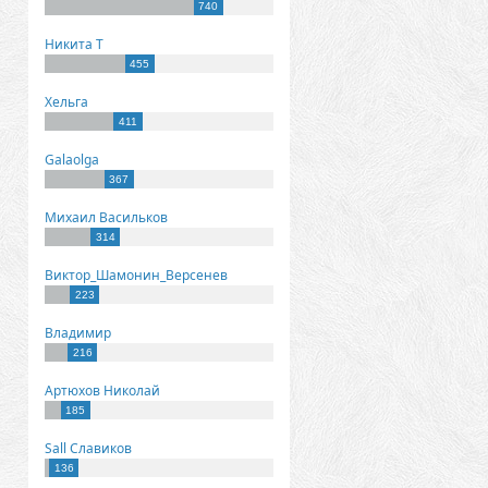
740
Никита Т
455
Хельга
411
Galaolga
367
Михаил Васильков
314
Виктор_Шамонин_Версенев
223
Владимир
216
Артюхов Николай
185
Sall Славиков
136