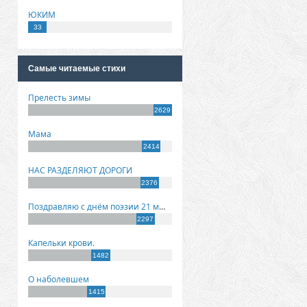
ЮКИМ
33
Самые читаемые стихи
Прелесть зимы
2629
Мама
2414
НАС РАЗДЕЛЯЮТ ДОРОГИ
2376
Поздравляю с днём поэзии 21 марта!
2297
Капельки крови.
1482
О наболевшем
1415