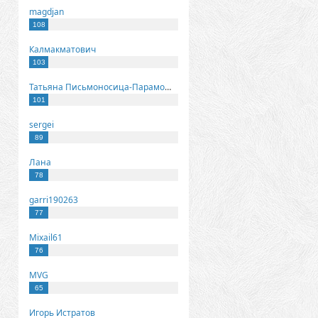
magdjan
108
Калмакматович
103
Татьяна Письмоносица-Парамонова
101
sergei
89
Лана
78
garri190263
77
Mixail61
76
MVG
65
Игорь Истратов