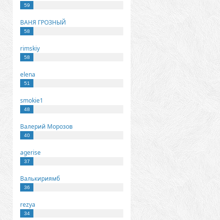
59
ВАНЯ ГРОЗНЫЙ
58
rimskiy
58
elena
51
smokie1
48
Валерий Морозов
40
agerise
37
Валькириямб
36
rezya
34