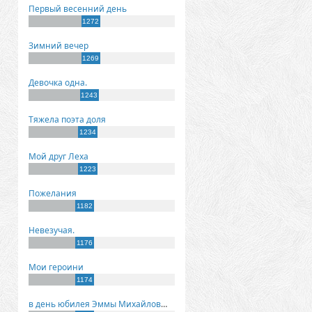
Первый весенний день
1272
Зимний вечер
1269
Девочка одна.
1243
Тяжела поэта доля
1234
Мой друг Леха
1223
Пожелания
1182
Невезучая.
1176
Мои героини
1174
в день юбилея Эммы Михайловны Киселевой