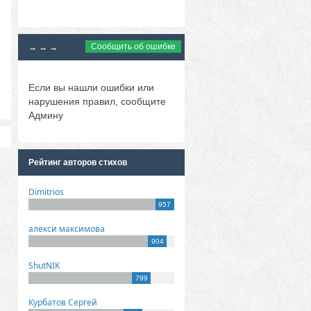
Сообщить об ошибке
→ → →
Если вы нашли ошибки или
нарушения правил, сообщите
Админу
Рейтинг авторов стихов
Dimitrios
957
алекси максимова
904
ShutNIK
799
Курбатов Сергей