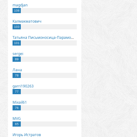
magdjan
108
Калмакматович
103
Татьяна Письмоносица-Парамонова
101
sergei
89
Лана
78
garri190263
77
Mixail61
76
MVG
65
Игорь Истратов