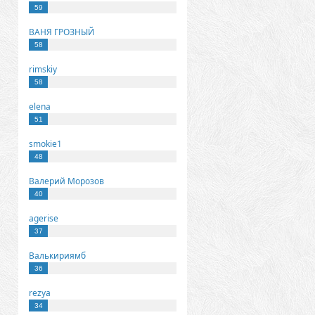
59
ВАНЯ ГРОЗНЫЙ
58
rimskiy
58
elena
51
smokie1
48
Валерий Морозов
40
agerise
37
Валькириямб
36
rezya
34