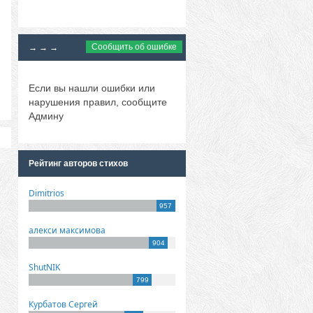
Сообщить об ошибке
→ → →
Если вы нашли ошибки или
нарушения правил, сообщите
Админу
Рейтинг авторов стихов
Dimitrios
957
алекси максимова
904
ShutNIK
799
Курбатов Сергей