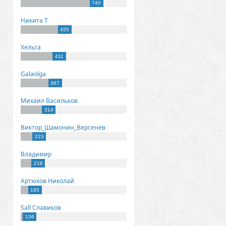
740
Никита Т
455
Хельга
411
Galaolga
367
Михаил Васильков
314
Виктор_Шамонин_Версенев
223
Владимир
216
Артюхов Николай
185
Sall Славиков
136