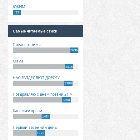
ЮКИМ
33
Самые читаемые стихи
Прелесть зимы
2636
Мама
2415
НАС РАЗДЕЛЯЮТ ДОРОГИ
2380
Поздравляю с днём поэзии 21 марта!
2300
Капельки крови.
1484
Первый весенний день
1279