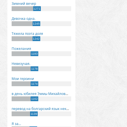
Зимний вечер
1271
Девочка одна.
1245
Тяжела поэта доля
1242
Пожелания
1183
Невезучая.
1178
Мои героини
1174
в день юбилея Эммы Михайловны Киселевой
1162
перевод на болгарский язык некоторых моих стихов
1139
Я за...